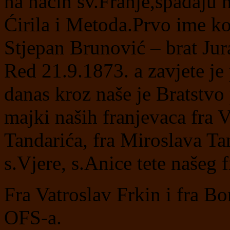
na način sv.Franje,spadaju m
Ćirila i Metoda.Prvo ime ko
Stjepan Brunović – brat Jur
Red 21.9.1873. a zavjete je
danas kroz naše je Bratstvo
majki naših franjevaca fra V
Tandarića, fra Miroslava Ta
s.Vjere, s.Anice tete našeg 
Fra Vatroslav Frkin i fra Bo
OFS-a.