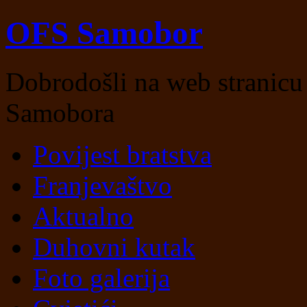
OFS Samobor
Dobrodošli na web stranicu
Samobora
Skip
Povijest bratstva
to
content
Franjevaštvo
Aktualno
Duhovni kutak
Foto galerija