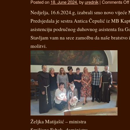
Posted on
18. June 2024.
by
urednik
|
Comments Off
Nedjelja, 16.6.2024.g, izabrali smo novo vijeć
Predsjedala je sestra Antica Čepulić iz MB Kap
asistenciju područnog duhovnog asistenta fra G
Stavljam vam na srce zamolbu da naše bratstvo i
molitvi.
Željka Matijašić – ministra
Smiljana Fabek -doministra