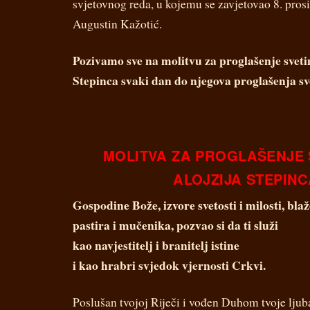
svjetovnog reda, u kojemu se zavjetovao 8. pros
Augustin Kažotić.
Pozivamo sve na molitvu za progla
š
enje sveti
Stepinca svaki dan do njegova proglašenja s
MOLITVA ZA PROGLAŠENJE 
ALOJZIJA STEPINC
Gospodine Bože, izvore svetosti i milosti, bla
pastira i mučenika, pozvao si da ti služi
kao navjestitelj i branitelj istine
i kao hrabri svjedok vjernosti Crkvi.
Poslušan tvojoj Riječi i vođen Duhom tvoje ljub