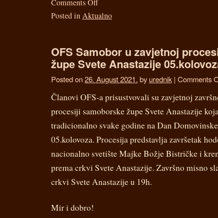
Comments Off
Posted in
Aktualno
OFS Samobor u zavjetnoj proces
župe Svete Anastazije 05.kolovoz
Posted on
26. August 2021.
by
urednik
|
Comments O
Članovi OFS-a prisustvovali su zavjetnoj završ
procesiji samoborske župe Svete Anastazije koj
tradicionalno svake godine na Dan Domovinske
05.kolovoza. Procesija predstavlja završetak ho
nacionalno svetište Majke Božje Bistričke i kren
prema crkvi Svete Anastazije. Završno misno sla
crkvi Svete Anastazije u 19h.
Mir i dobro!