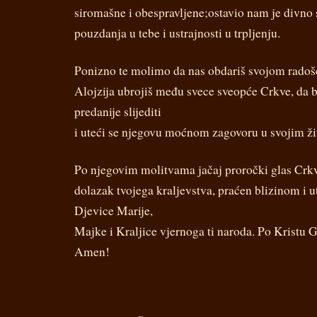
siromašne i obespravljene;ostavio nam je divno sv
pouzdanja u tebe i ustrajnosti u trpljenju.
Ponizno te molimo da nas obdariš svojom radoš
Alojzija ubrojiš među svece sveopće Crkve, da 
predanije slijediti
i uteći se njegovu moćnom zagovoru u svojim ž
Po njegovim molitvama jačaj proročki glas Crkve
dolazak tvojega kraljevstva, praćen blizinom i
Djevice Marije,
Majke i Kraljice vjernoga ti naroda. Po Kristu
Amen!