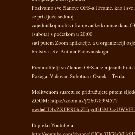
Pozivamo sve članove OFS-a i Frame, kao i sve l
se priključe sedmoj
zajedničkoj molitvi franjevačke krunice dana 0
(subota) s početkom u 20:00
sati putem Zoom aplikacije, a u organizaciji os
bratstva „Sv. Antuna Padovanskoga”.
Predmolitelji su članovi OFS-a iz mjesnih bratst
Požega, Vukovar, Subotica i Osijek – Tvrđa.
Molitvenom susretu se pridružujete putem sljed
ZOOM:
https://zoom.us/j/2607899457?
pwd=UDIxZXFRR0luZHpydGl3M3czUWVF
Ili preko Youtube-a:
http://youtube.com/channel/UCw3HG8sVLk9