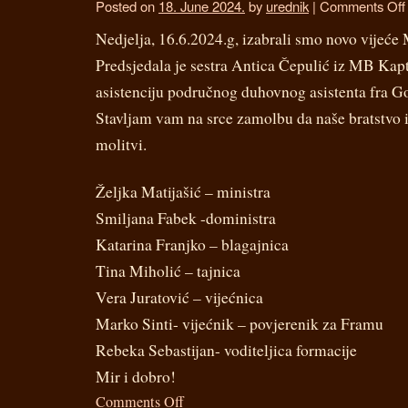
Posted on
18. June 2024.
by
urednik
|
Comments Off
Nedjelja, 16.6.2024.g, izabrali smo novo vijeć
Predsjedala je sestra Antica Čepulić iz MB Kap
asistenciju područnog duhovnog asistenta fra G
Stavljam vam na srce zamolbu da naše bratstvo i
molitvi.
Željka Matijašić – ministra
Smiljana Fabek -doministra
Katarina Franjko – blagajnica
Tina Miholić – tajnica
Vera Juratović – vijećnica
Marko Sinti- vijećnik – povjerenik za Framu
Rebeka Sebastijan- voditeljica formacije
Mir i dobro!
Comments Off