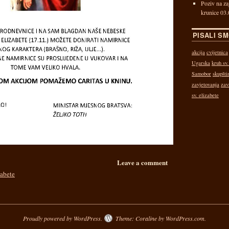
Poziv na za
krunice 03.
PISALI SM
akcija
cvijetnica
Ugarska
kruh sv.
Samobor
skupšti
zavjetovanja
zav
sv. elizabete
Leave a comment
zabete
Proudly powered by WordPress.
Theme: Coraline by
WordPress.com
.