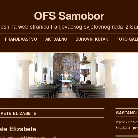
OFS Samobor
ošli na web stranicu franjevačkog svjetovnog reda iz S
FRANJEVAŠTVO
AKTUALNO
DUHOVNI KUTAK
FOTO GAL
SASTANCI
SVETE ELIZABETE
Vijeće - utorko
ete Elizabete
Skupština - prv
4.
by
samobor
|
Leave a comment