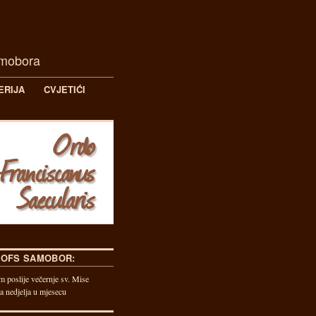
amobora
ERIJA
CVJETIĆI
 OFS SAMOBOR:
m poslije večernje sv. Mise
a nedjelja u mjesecu