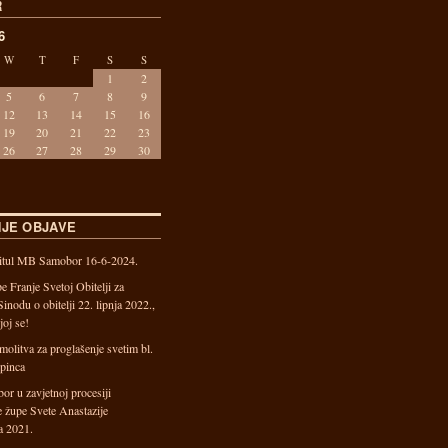
R
6
W
T
F
S
S
1
2
5
6
7
8
9
12
13
14
15
16
19
20
21
22
23
26
27
28
29
30
JE OBJAVE
pitul MB Samobor 16-6-2024.
e Franje Svetoj Obitelji za
inodu o obitelji 22. lipnja 2022.,
joj se!
molitva za proglašenje svetim bl.
epinca
r u zavjetnoj procesiji
 župe Svete Anastazije
a 2021.