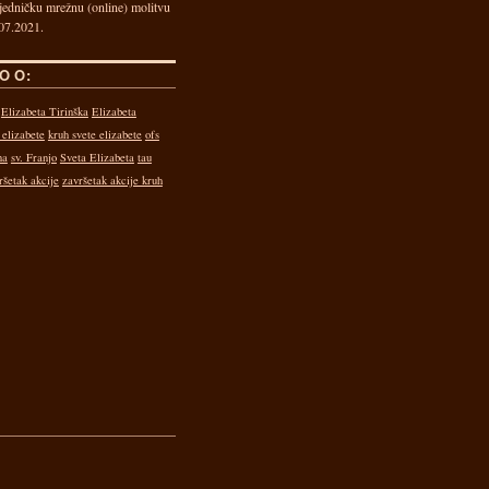
jedničku mrežnu (online) molitvu
07.2021.
O O:
Elizabeta Tirinška
Elizabeta
 elizabete
kruh svete elizabete
ofs
na
sv. Franjo
Sveta Elizabeta
tau
ršetak akcije
završetak akcije kruh