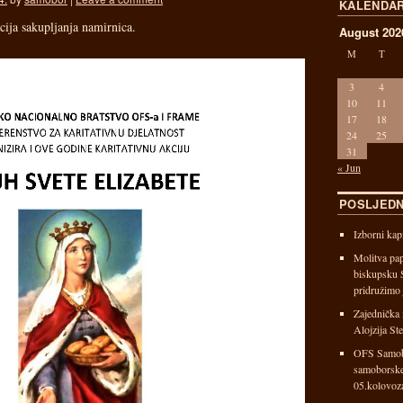
KALENDA
cija sakupljanja namirnica.
August 202
M
T
3
4
10
11
17
18
24
25
31
« Jun
POSLJEDN
Izborni ka
Molitva pap
biskupsku S
pridružimo 
Zajednička 
Alojzija St
OFS Samobo
samoborske
05.kolovoz